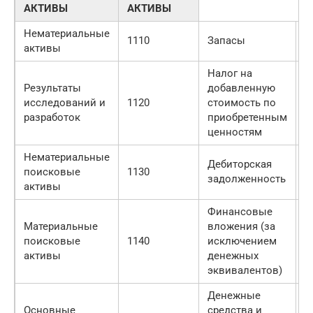
АКТИВЫ
АКТИВЫ
Нематериальные
1110
Запасы
1
активы
Налог на
Результаты
добавленную
исследований и
1120
стоимость по
1
разработок
приобретенным
ценностям
Нематериальные
Дебиторская
поисковые
1130
1
задолженность
активы
Финансовые
Материальные
вложения (за
поисковые
1140
исключением
1
активы
денежных
эквивалентов)
Денежные
Основные
средства и