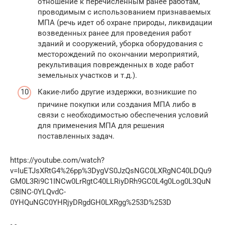
отношение к перечисленным ранее работам,
проводимым с использованием признаваемых
МПА (речь идет об охране природы, ликвидации
возведенных ранее для проведения работ
зданий и сооружений, уборка оборудования с
месторождений по окончании мероприятий,
рекультивация поврежденных в ходе работ
земельных участков и т.д.).
Какие-либо другие издержки, возникшие по
причине покупки или создания МПА либо в
связи с необходимостью обеспечения условий
для применения МПА для решения
поставленных задач.
https://youtube.com/watch?
v=IuETJsXRtG4%26pp%3DygVS0JzQsNGC0LXRgNC40LDQu9
GM0L3Ri9C1INCw0LrRgtC40LLRiyDRh9GC0L4g0Log0L3QuN
C8INC-0YLQvdC-
0YHQuNGC0YHRjyDRgdGH0LXRgg%253D%253D