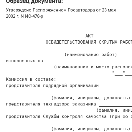
Образец документа:
Утверждено Распоряжением Росавтодора от 23 мая
2002 г. N ИС-478-р
                                                
                              АКТ

               ОСВИДЕТЕЛЬСТВОВАНИЯ СКРЫТЫХ РАБОТ
________________________________________________
                      (наименование работ)

выполненных на _________________________________
                  (наименование и место располож
                                        "___"___
Комиссия в составе:

представителя подрядной организации ____________
________________________________________________
                 (фамилия, инициалы, должность)

представителя технадзора заказчика _____________
                                  (фамилия, иниц
представителя Службы контроля качества (при ее о
________________________________________________
                 (фамилия, инициалы, должность)
