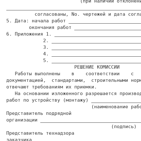
                          (при наличии отклонени
________________________________________________
          согласованы, No. чертежей и дата согла
5. Дата: начала работ __________________________
        окончания работ ________________________
6. Приложения 1. _______________________________
             2. ________________________________
             3. ________________________________
             4. ________________________________
             5. ________________________________
                        РЕШЕНИЕ КОМИССИИ

   Работы выполнены    в    соответствии    с   
документацией,  стандартами,  строительными норм
отвечают требованиям их приемки.

   На основании изложенного разрешается производ
работ по устройству (монтажу) __________________
                              (наименование рабо
Представитель подрядной

организации ____________________________________
                                     (подпись)

Представитель технадзора

заказчика ______________________________________