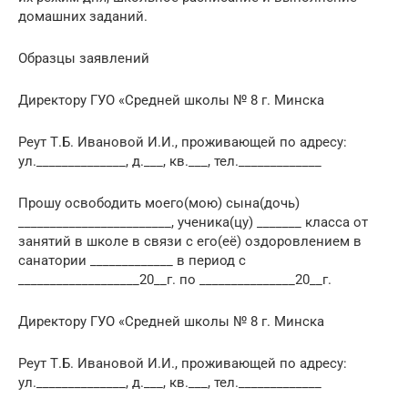
домашних заданий.
Образцы заявлений
Директору ГУО «Средней школы № 8 г. Минска
Реут Т.Б. Ивановой И.И., проживающей по адресу:
ул.______________, д.___, кв.___, тел._____________
Прошу освободить моего(мою) сына(дочь)
________________________, ученика(цу) _______ класса от
занятий в школе в связи с его(её) оздоровлением в
санатории _____________ в период с
___________________20__г. по _______________20__г.
Директору ГУО «Средней школы № 8 г. Минска
Реут Т.Б. Ивановой И.И., проживающей по адресу:
ул.______________, д.___, кв.___, тел._____________