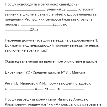
Прошу освободить моего(мою) сына(дочь)
________________________, ученика(цу) ______ класса от
занятий в школе в связи с его(её) оздоровлением за
пределами Республики Беларусь (указать страну) в
период с ___________________20__г. по
_______________20__г.
Перечень документов для выезда на оздоровление 1.
Документ, подтверждающий причину выезда (путевка,
заключение врача и т.п.)
Образец заявления на временное отсутствие в школе
Директору ГУО «Средней школы № 8 г. Минска
Реут Т.Б. Ивановой И.И., проживающей по адресу:
ул.______________, д.___, кв.___, тел._____________
Прошу разрешить моему сыну Иванову Алексею
Романовичу, учащемуся 1-го «А» класса, отсутствовать в