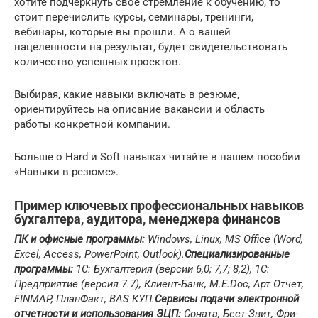
хотите подчеркнуть свое стремление к обучению, то
стоит перечислить курсы, семинары, тренинги,
вебинары, которые вы прошли. А о вашей
нацеленности на результат, будет свидетельствовать
количество успешных проектов.
Выбирая, какие навыки включать в резюме,
ориентируйтесь на описание вакансии и область
работы конкретной компании.
Больше о Hard и Soft навыках читайте в нашем пособии
«Навыки в резюме».
Пример ключевых профессиональных навыков
бухгалтера, аудитора, менеджера финансов
ПК и офисные программы:
Windows, Linux, MS Office (Word,
Excel, Access, PowerPoint, Outlook).
Специализированные
программы:
1С: Бухгалтерия (версии 6,0; 7,7; 8,2), 1С:
Предприятие (версия 7.7), Клиент-Банк, М.Е.Doc, Арт Отчет,
FINMAP, ПланФакт, BAS КУП.
Сервисы подачи электронной
отчетности и использования ЭЦП:
Соната, Бест-Звит, Фри-