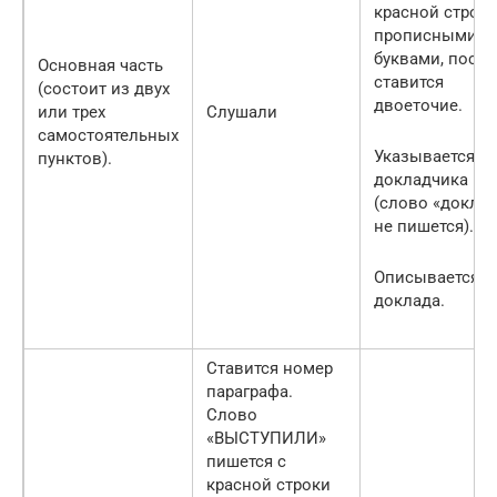
красной строк
прописными
буквами, после
Основная часть
ставится
(состоит из двух
двоеточие.
или трех
Слушали
самостоятельных
Указывается Ф
пунктов).
докладчика
(слово «докла
не пишется).
Описывается с
доклада.
Ставится номер
параграфа.
Слово
«ВЫСТУПИЛИ»
пишется с
красной строки