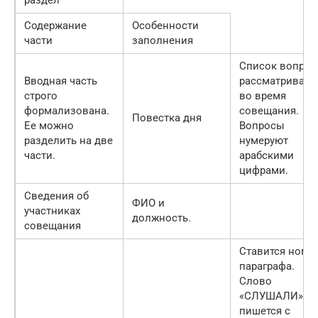
раздел
Содержание
Особенности
части
заполнения
Список вопрос
Вводная часть
рассматривае
строго
во время
формализована.
совещания.
Повестка дня
Ее можно
Вопросы
разделить на две
нумеруют
части.
арабскими
цифрами.
Сведения об
ФИО и
участниках
должность.
совещания
Ставится номе
параграфа.
Слово
«СЛУШАЛИ»
пишется с